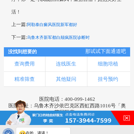
活！
上一篇:
阿勒泰白癜风医院新军都好
下一篇:
乌鲁木齐新军都白颠疯医院诊断时
那试试下面通道吧
没找到想要的
查询费用
连线医生
细胞培植
精准筛查
其他疑问
挂号预约
医院电话：400-099-1462
医院地址：乌鲁木齐沙依巴克区西虹西路1016号「奥
莱国际旁」
版权所有：乌鲁木齐新军都皮肤病医院
新ICP备16001749号-3
注：本网站信息仅供参考，不能作为诊断及医疗依
在的，请讲！