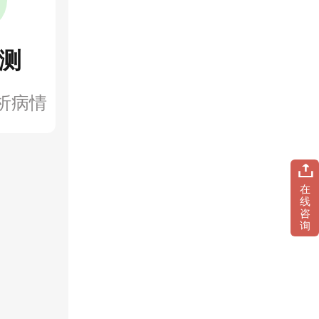
测
析病情
在
线
咨
询