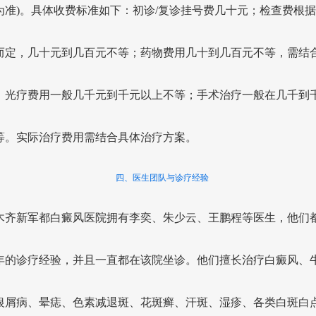
为准)。具体收费标准如下：初诊/复诊挂号费几十元；检查费根
而定，几十元到几百元不等；药物费用几十到几百元不等，需结
；光疗费用一般几千元到千元以上不等；手术治疗一般在几千到
等。实际治疗费用需结合具体治疗方案。
四、医生团队与诊疗经验
木齐新军都白癜风医院拥有李奕、朱少云、王鹏程等医生，他们
年的诊疗经验，并且一直都在该院坐诊。他们擅长治疗白癜风、
银屑病、晕痣、色素减退斑、花斑癣、汗斑、湿疹、各类白斑白