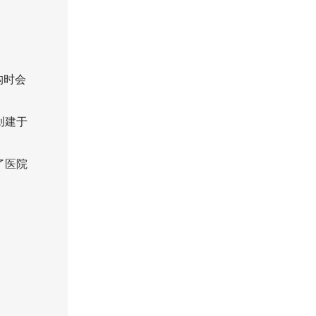
构时会
创建于
了医院