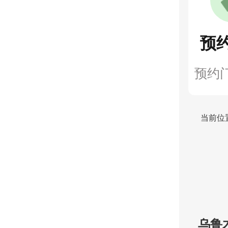
预
预约
当前位
乌鲁