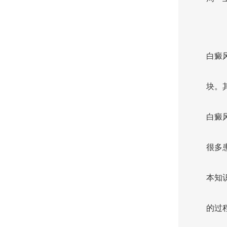
白癜
块。
白癜
很多
本知
的过