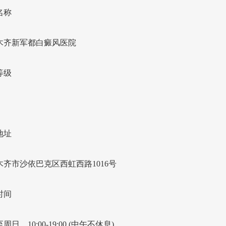
名称
木齐新军都白癜风医院
等级
地址
木齐市沙依巴克区西虹西路1016号
时间
周日，10:00-19:00 (中午不休息)