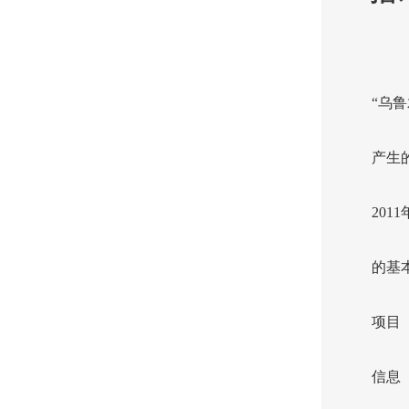
“乌
产生
20
的基
项目
信息