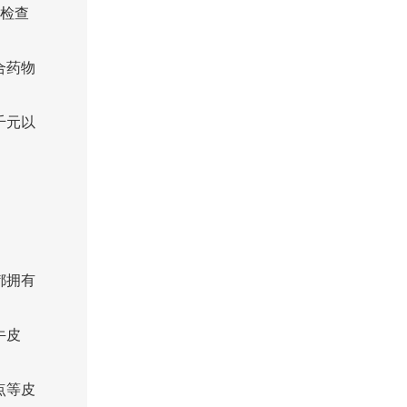
据检查
合药物
千元以
都拥有
牛皮
点等皮