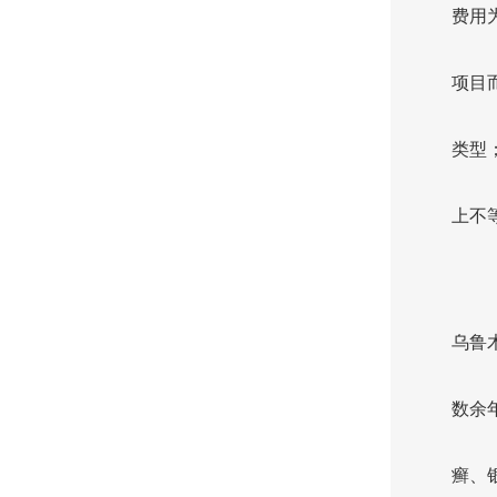
费用
项目
类型
上不
乌鲁
数余
癣、