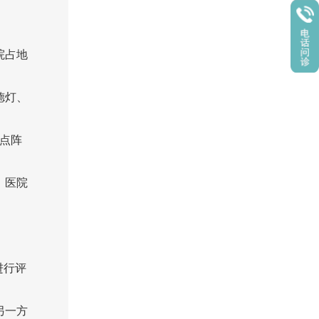
院占地
德灯、
、点阵
。医院
。
进行评
另一方