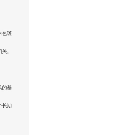
白色斑
相关。
。
风的基
个长期