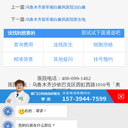
上一篇:
乌鲁木齐新军都白癜风医院治白癜
下一篇:
乌鲁木齐新军都白癜风医院医生电
那试试下面通道吧
没找到想要的
查询费用
连线医生
细胞培植
精准筛查
其他疑问
挂号预约
医院电话：400-099-1462
医院地址：乌鲁木齐沙依巴克区西虹西路1016号「奥
莱国际旁」
版权所有：乌鲁木齐新军都皮肤病医院
新ICP备16001749号-3
注：本网站信息仅供参考，不能作为诊断及医疗依
在的，请讲！
据，服用药物或进行治疗时请遵医嘱。如有转载或引
用文章涉及版权问题，请与我们联系。
您的白斑在什么部位？