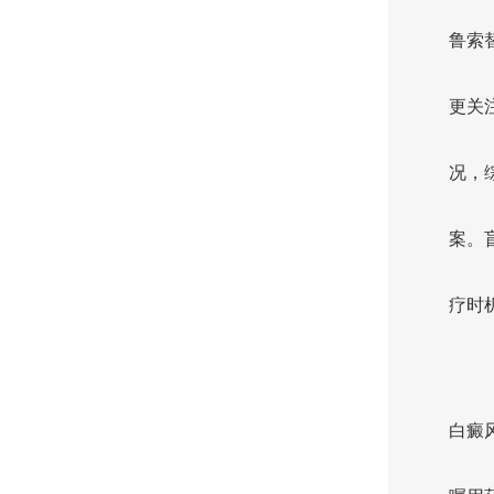
鲁索
更关
况，
案。
疗时
白癜