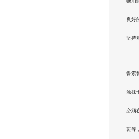
嘱用
良好
坚持
鲁索
涂抹
必须
斑等