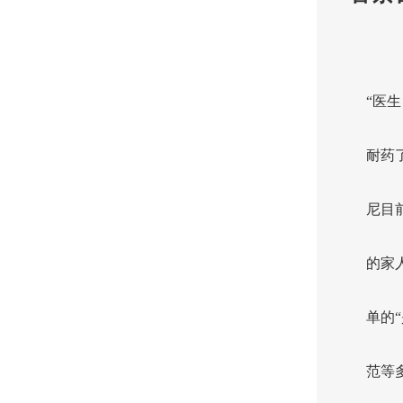
“医
耐药
尼目
的家
单的
范等