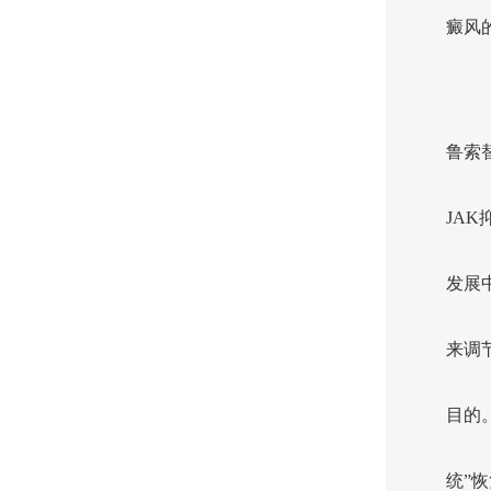
癜风
鲁索
JA
发展
来调
目的
统”