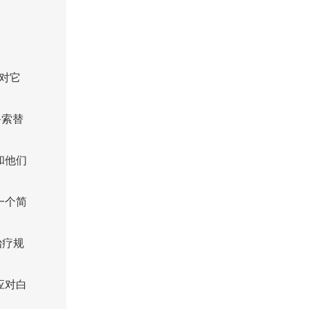
对它
鲁索替
和他们
一个简
治疗规
应对白