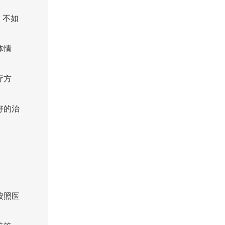
，不如
体情
疗方
好的治
按照医