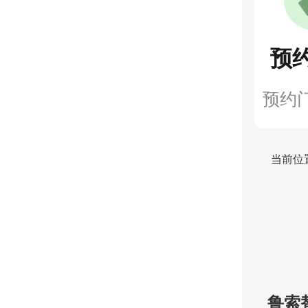
预
预约
当前位
鲁索