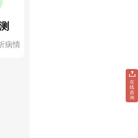
测
析病情
在
线
咨
询