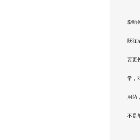
影响
既往
要更
常，
用药
不是