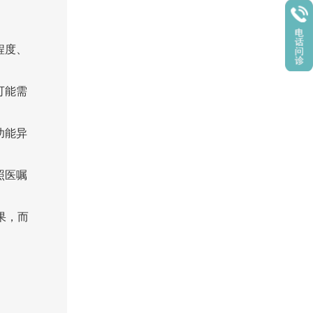
程度、
可能需
功能异
照医嘱
果，而