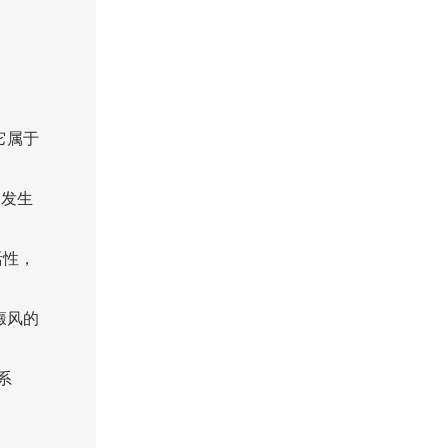
它属于
的发生
活性，
癜风的
系