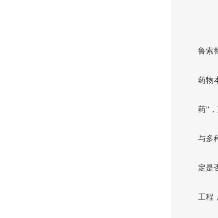
鲁索
药物
药”
与多
定是
工程