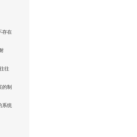
不存在
耐
往往
案的制
的系统