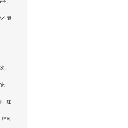
等等。
果不能
两次，
方药，
痒、红
、哺乳