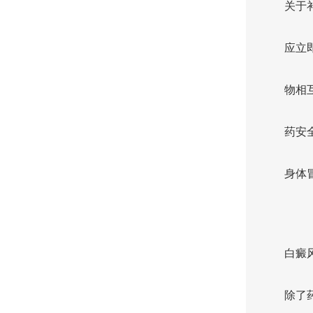
关于
应立
物相
药安
身体
白癜
除了