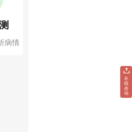
测
析病情
在
线
咨
询