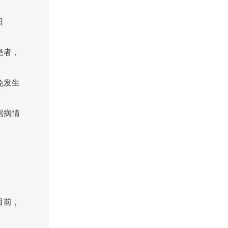
日
患者，
免发生
据病情
目前，