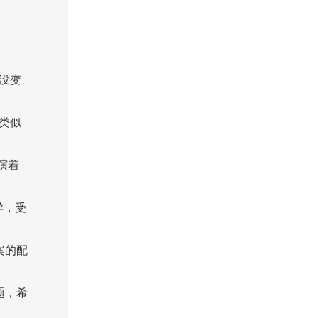
没变
类似
演着
异，受
案的配
题，希