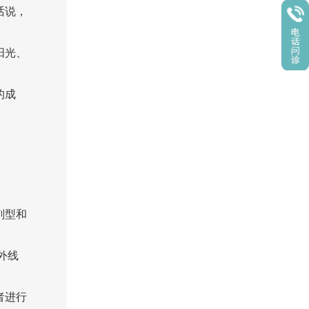
话说，
阳光、
的成
剂型和
外线
者进行