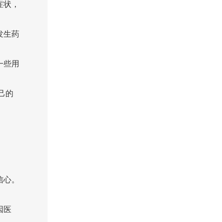
症状，
发生药
一些用
己的
信心。
因医