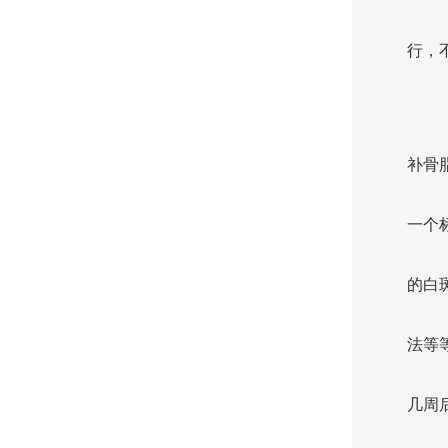
行，
补骨
一个
的白
法等
几周