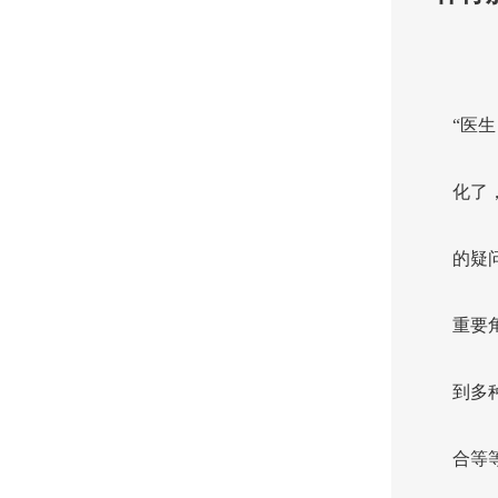
“医
化了
的疑
重要
到多
合等