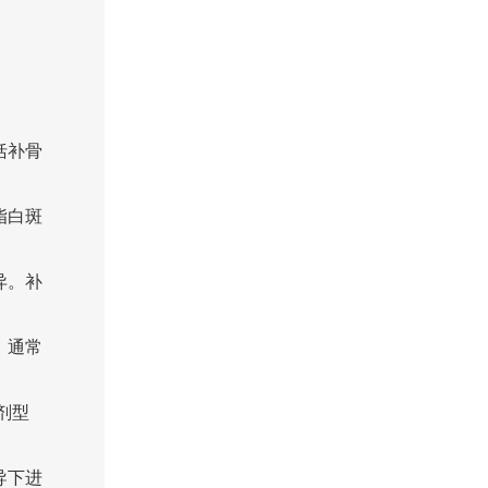
括补骨
脂白斑
异。补
，通常
剂型
导下进