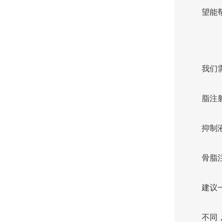
望能
我们
脂注
抑制
骨脂
建议
不同