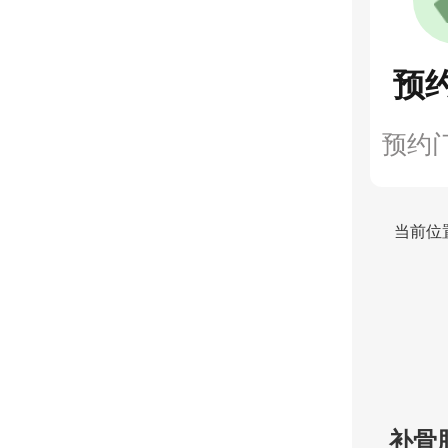
预
预约
当前位
补骨