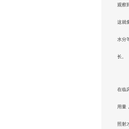
观察
这就
水分
长。
在临
用量
照射