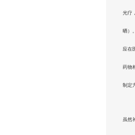
光疗
晒）
应在
药物
制定
虽然