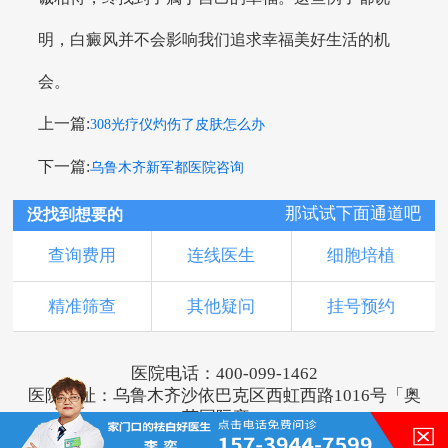
明，白癜风并不会影响我们追求幸福美好生活的机
会。
上一篇:
308光疗仪灼伤了皮肤怎么办
下一篇:
乌鲁木齐新军都医院咨询
那试试下面通道吧
没找到想要的
查询费用
连线医生
细胞培植
精准筛查
其他疑问
挂号预约
医院电话：400-099-1462
医院地址：乌鲁木齐沙依巴克区西虹西路1016号「奥
莱国际旁」
版权所有：乌鲁木齐新军都皮肤病医院