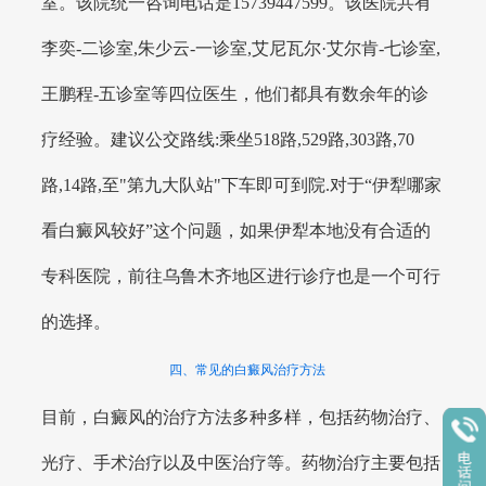
室。该院统一咨询电话是15739447599。该医院共有
李奕-二诊室,朱少云-一诊室,艾尼瓦尔·艾尔肯-七诊室,
王鹏程-五诊室等四位医生，他们都具有数余年的诊
疗经验。建议公交路线:乘坐518路,529路,303路,70
路,14路,至"第九大队站"下车即可到院.对于“伊犁哪家
看白癜风较好”这个问题，如果伊犁本地没有合适的
专科医院，前往乌鲁木齐地区进行诊疗也是一个可行
的选择。
四、常见的白癜风治疗方法
目前，白癜风的治疗方法多种多样，包括药物治疗、
光疗、手术治疗以及中医治疗等。药物治疗主要包括