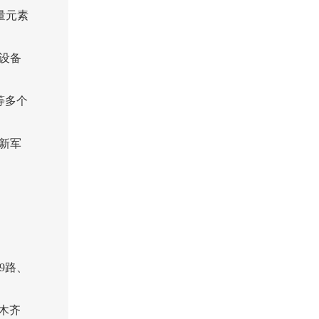
量元素
疗设备
等多个
新军
9路、
鲁木齐