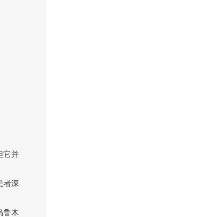
但它并
患者深
乌鲁木