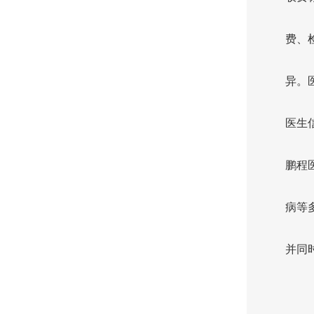
费、
异。
医生
鹏程
病等
并同