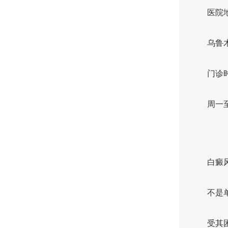
医院
乌鲁
门诊
周一至
白癜
不是
受其