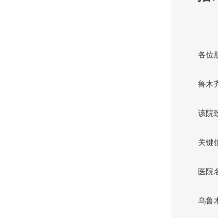
各位
鲁木
该院
关键
医院
乌鲁