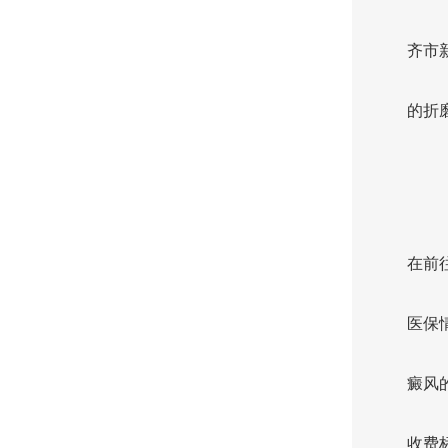
齐市
的折
在前
医保
癜风
收费