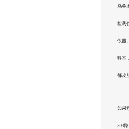
乌鲁
检测
仪器
科室
都皮
如果
30