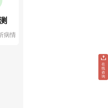
测
析病情
在
线
咨
询