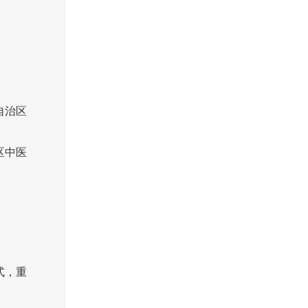
。
自治区
区中医
式，重