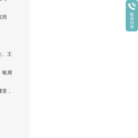
案而
生、王
、银屑
哪里，