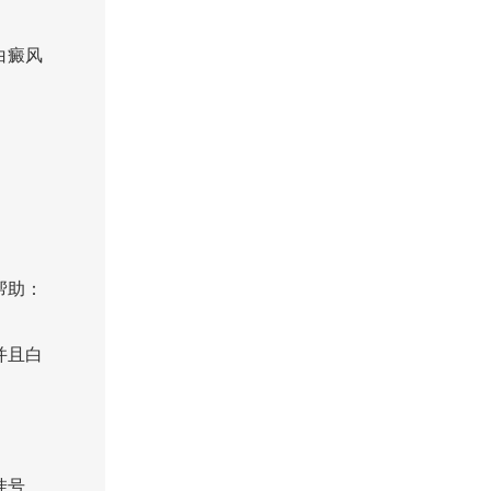
白癜风
帮助：
并且白
挂号