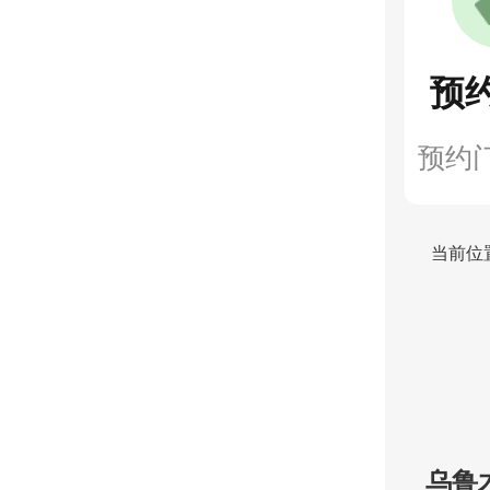
预
预约
当前位
乌鲁