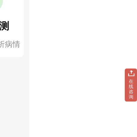
测
析病情
在
线
咨
询