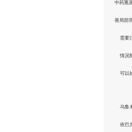
中药熏
善局部
需要
情况
可以
乌鲁
依巴