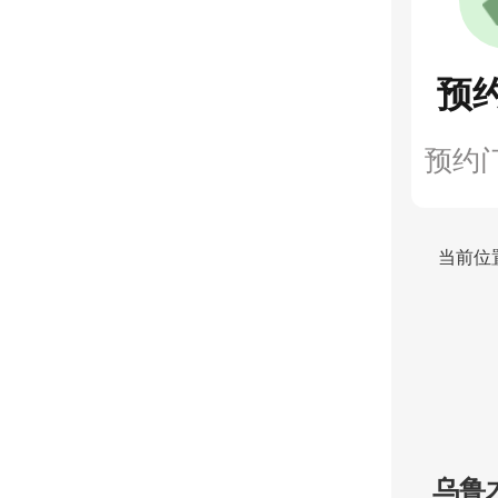
预
预约
当前位
乌鲁