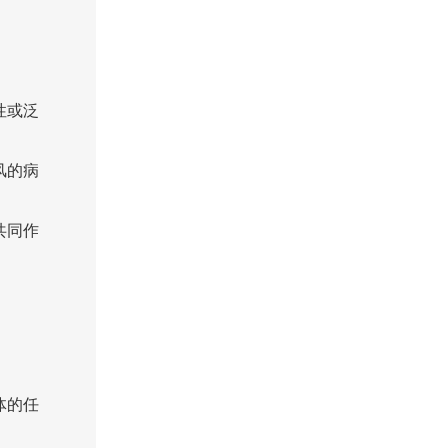
性或泛
风的病
共同作
。
体的任