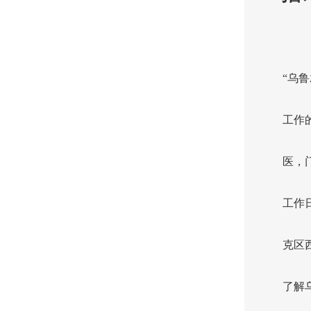
“乌
工作
医，门
工作
克区
了解