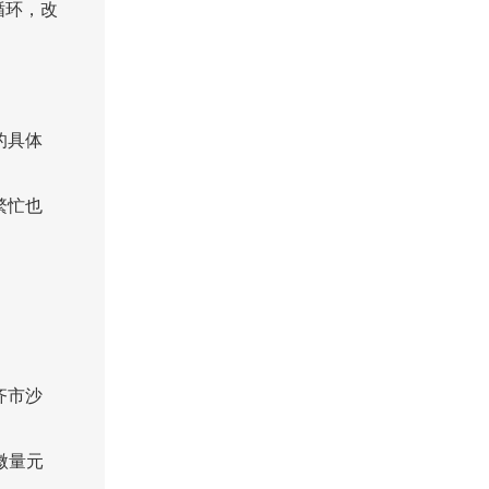
循环，改
的具体
繁忙也
齐市沙
微量元