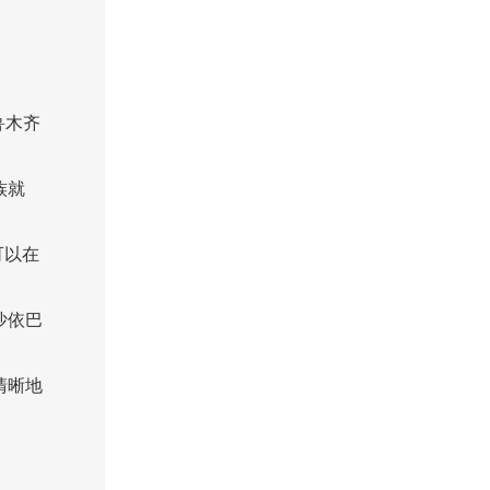
鲁木齐
族就
可以在
沙依巴
清晰地