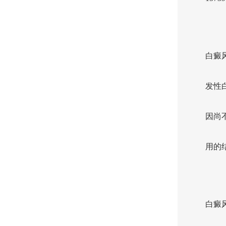
白癜
发性
因尚
用的
白癜