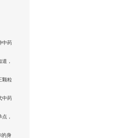
种中药
知道，
正颗粒
代中药
单点，
你的身