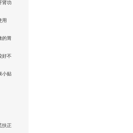
肝肾功
使用
微的胃
较好不
康小贴
芪扶正