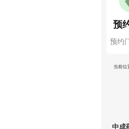
预
预约
当前位
中成