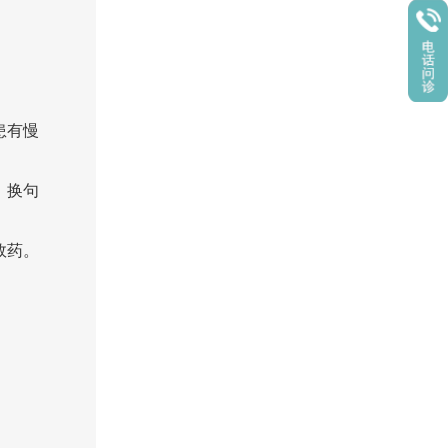
患有慢
。换句
效药。