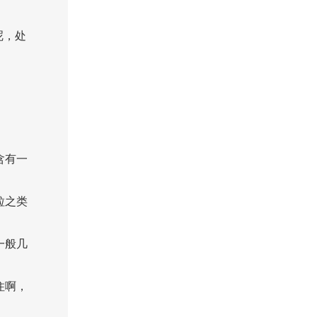
呢，处
含有一
粒之类
一般几
住啊，