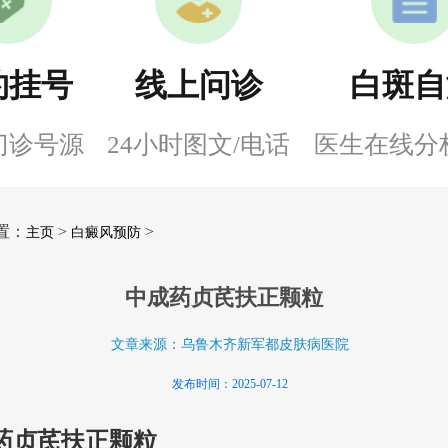
约挂号
线上问诊
白斑自
门诊号源
24小时图文/电话
医生在线分
置：
>
>
主页
白癜风预防
中成药贞芪扶正颗粒
文章来源：乌鲁木齐新军都皮肤病医院
发布时间：2025-07-12
药贞芪扶正颗粒