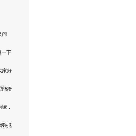
类问
解一下
大家好
望能给
康嘛，
增强抵