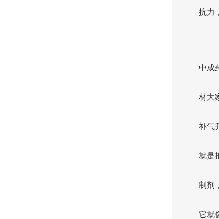
抗力
中成
材大
补气
就是
制剂
它就