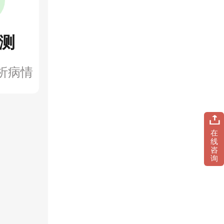
测
析病情
在
线
咨
询