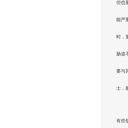
但也
能严
时，
肠道
要与
士，
有些