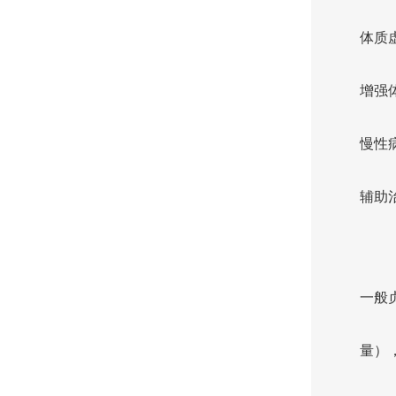
体质
增强
慢性
辅助
一般
量）