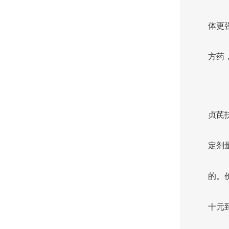
体更
方药
贞芪
定剂
的。
十元