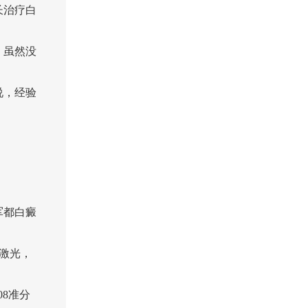
长治疗白
。虽然没
说，经验
军都白癜
子激光，
08准分