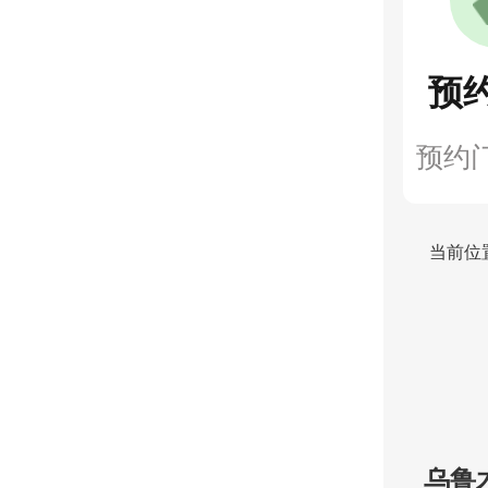
预
预约
当前位
乌鲁