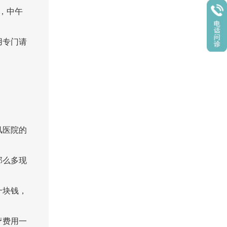
，中午
用专门请
风医院的
那么多现
十块钱，
疗费用一