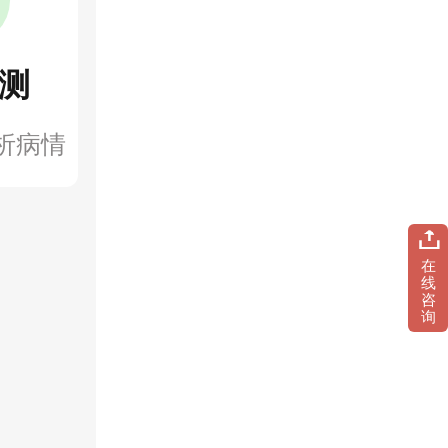
测
析病情
在
线
咨
询