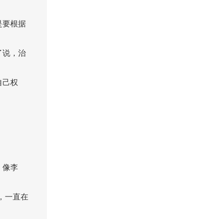
是要根据
了说，治
自己权
，像李
，一直在