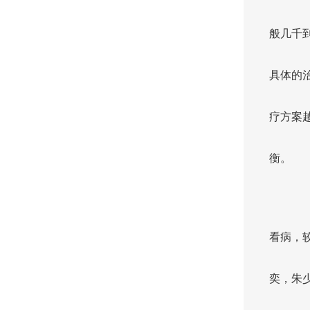
般几千
具体的
疗方案
衡。
看病，
奕，朱