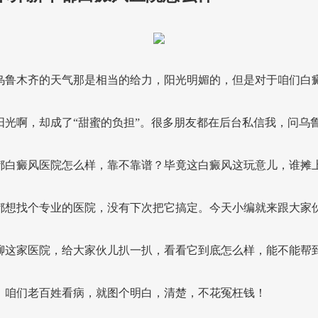
乌鲁木齐的天气那是相当的给力，阳光明媚的，但是对于咱们白
阳光啊，却成了“甜蜜的负担”。很多朋友都在后台私信我，问乌
都白癜风医院怎么样，靠不靠谱？毕竟这白癜风这玩意儿，谁摊
都想找个专业的医院，没有下次把它搞定。今天小编就来跟大家
聊这家医院，给大家伙儿扒一扒，看看它到底怎么样，能不能帮
。咱们老百姓看病，就图个明白，清楚，不花冤枉钱！