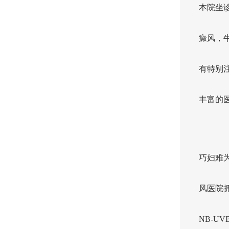
本院坐
癜风，
有特别
丰富的
巧妇难
风医院
NB-U