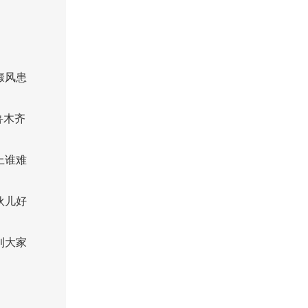
癜风患
鲁木齐
上谁难
伙儿好
到大家