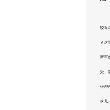
较近
者这
新军
受，
好聊
伙儿