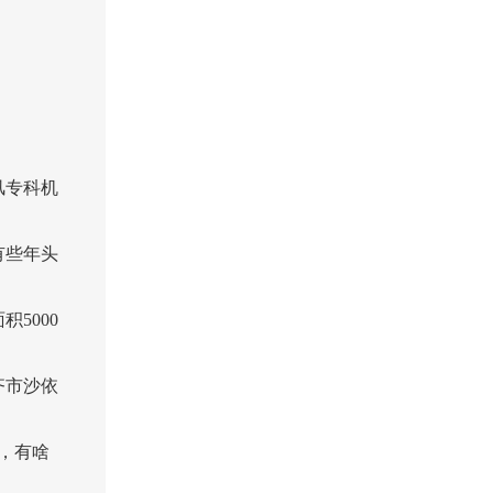
风专科机
有些年头
5000
齐市沙依
9，有啥