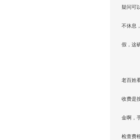
疑问可
不休息
假，这
老百姓
收费是
金啊，
检查费