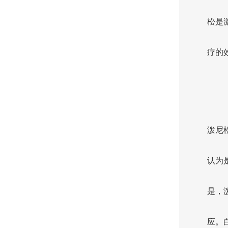
松是
疗的
泼尼
认为
是，
应。