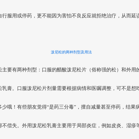
自行服用或停药，更不能因为害怕不良反应就拒绝治疗，从而延
泼尼松的两种剂型及用法
松主要有两种剂型：口服的醋酸泼尼松片（俗称强的松）和外用
松乳膏。口服泼尼松片剂量需要根据病情和医嘱调整，可不是想
多少哦！有些朋友觉得“是药三分毒”，擅自减量甚至停药，结果
得不偿失。外用泼尼松乳膏主要用于局部炎症，例如皮炎、湿疹