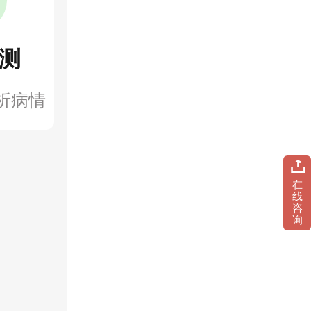
测
析病情
在
线
咨
询