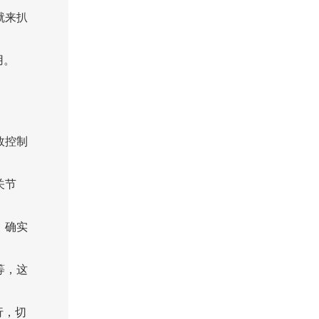
就来扒
用。
效控制
关节
，确实
等，这
行，切