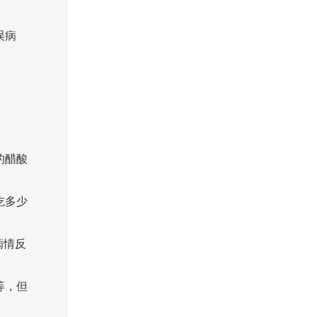
误病
的醋酸
吃多少
病情反
等，但