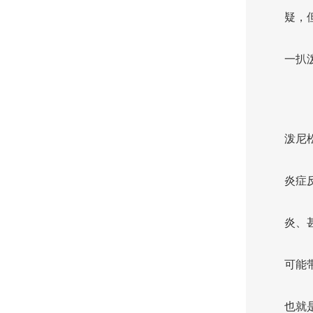
疑，
一扒
泼尼
炎症
炎、
可能
也就