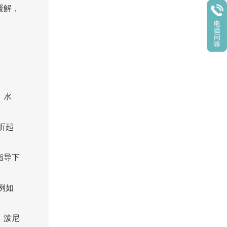
缓解，
：水
听起
指导下
例如
。泼尼