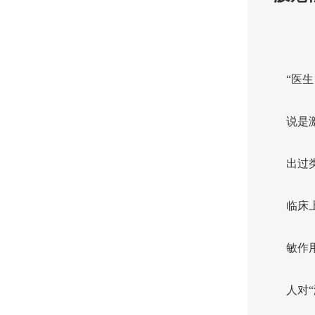
“医
说是
出过
临床
敏作
人对