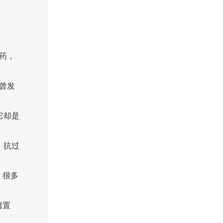
药，
曾发
它却是
、抗过
，很多
庸置