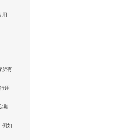
目用
疗所有
行用
定期
，例如