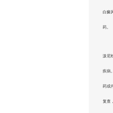
白癜
药。
泼尼
疾病
药或
复查