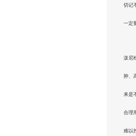
切记
一定
泼尼
肿、
来是
合理
难以