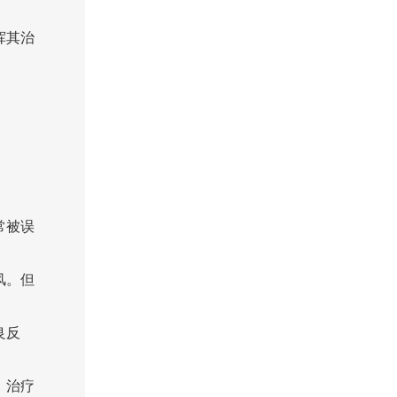
挥其治
常被误
风。但
良反
。治疗