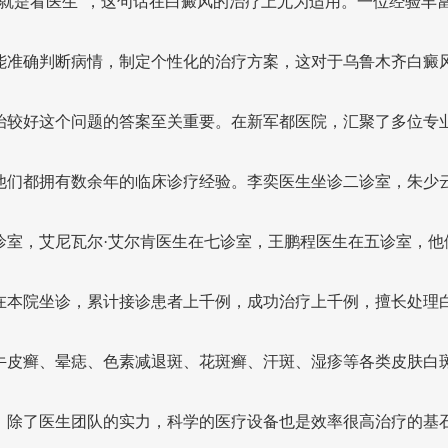
病就是看医生”，这句话在白癜风的治疗上尤为适用。一位经验丰
能准确判断病情，制定个性化的治疗方案，这对于乌鲁木齐白癜
治较好这个问题的答案至关重要。在新军都医院，汇聚了多位专
他们都拥有数余年的临床诊疗经验。李奕医生坐诊二诊室，朱少
诊室，艾尼瓦尔·艾尔肯医生在七诊室，王鹏程医生在五诊室，他
在本院坐诊，累计接诊患者上千例，成功治疗上千例，擅长处理
牛皮癣、晕痣、色素减退斑、花斑癣、汗斑、湿疹等各类皮肤白
。除了医生团队的实力，科学的医疗设备也是效率很高治疗的基