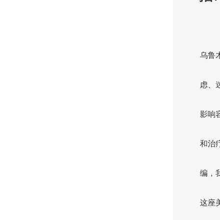
乌鲁
虑、
影响
和治
编，
这座