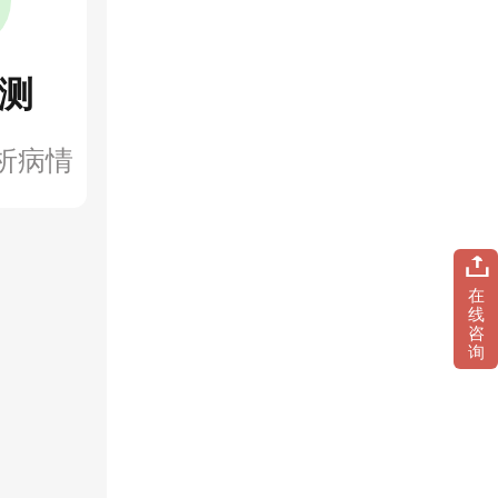
测
析病情
在
线
咨
询