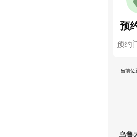
预
预约
当前位
乌鲁