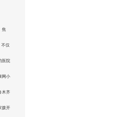
，焦
，不仅
的医院
康网小
鲁木齐
家拨开