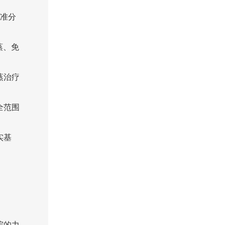
8准分
蒸、免
蒸治疗
全范围
实基
院的力