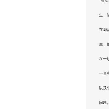
“看
生，
在哪
生，
在一
一直
以及
问题