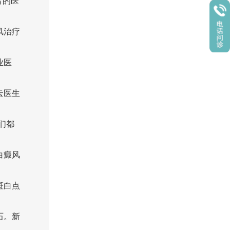
富的医
风治疗
业医
云医生
们都
白癜风
斑白点
石。新