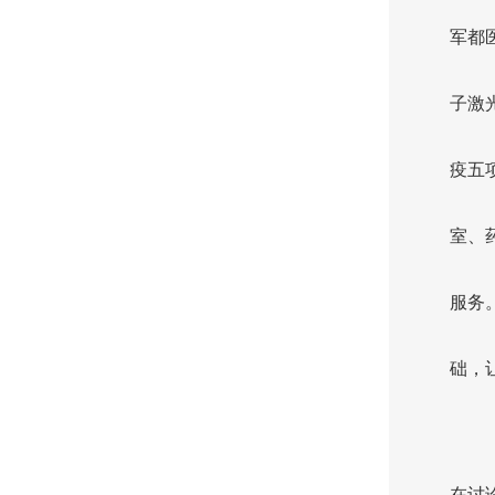
军都
子激
疫五
室、
服务
础，
在讨