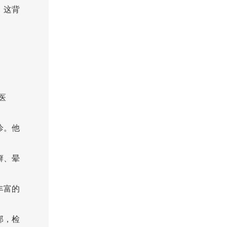
，这背
医
诊。他
癣、晕
丰富的
部，检