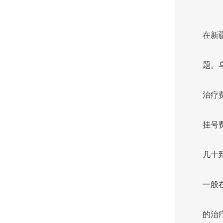
在新
题。
治疗
挂号
几十
一般
的治