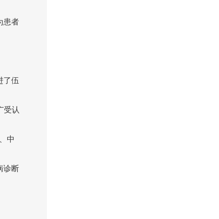
为患者
进了伍
广受认
光、中
病诊断