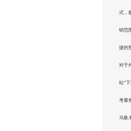
式，
销范
捷的
对于外
站”
考量
乌鲁