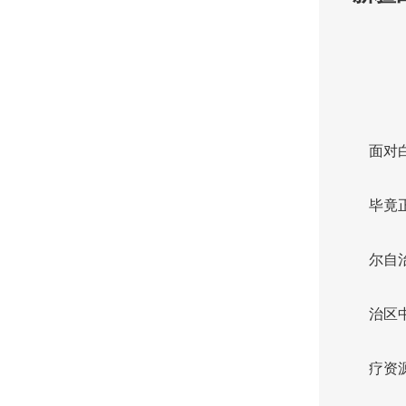
面对
毕竟
尔自
治区
疗资