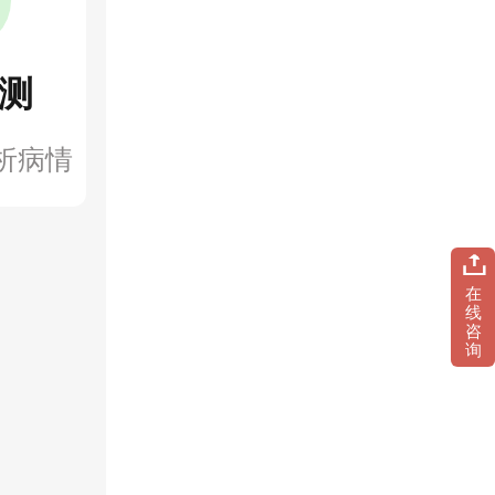
测
析病情
在
线
咨
询