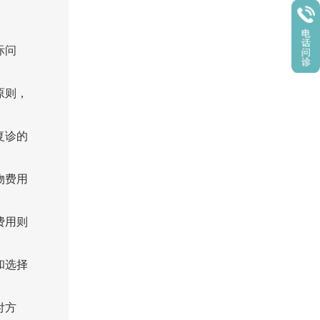
际问
原则，
复诊的
物费用
费用则
和选择
付方