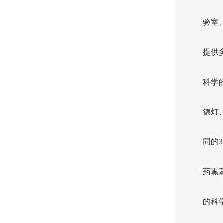
验室
提供
科学
德灯
同的
药熏
的科