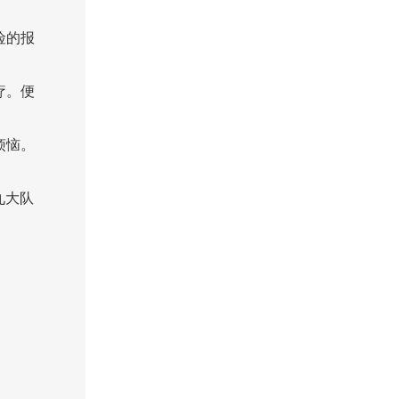
险的报
疗。便
烦恼。
九大队