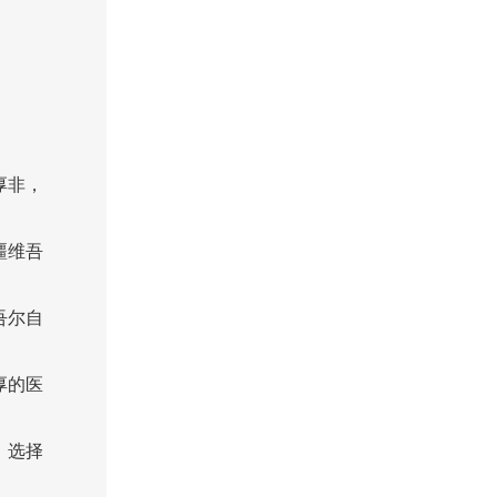
厚非，
疆维吾
吾尔自
厚的医
，选择