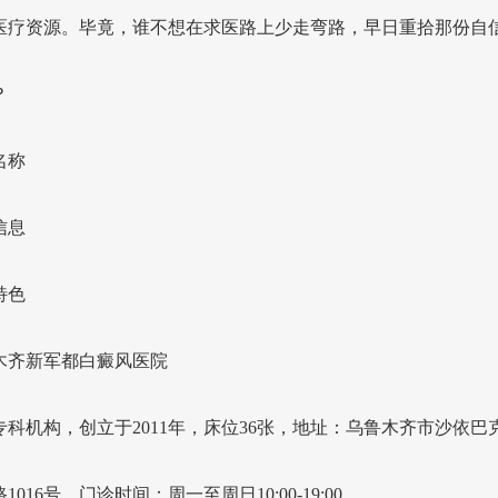
医疗资源。毕竟，谁不想在求医路上少走弯路，早日重拾那份自
？
名称
信息
特色
木齐新军都白癜风医院
专科机构，创立于2011年，床位36张，地址：乌鲁木齐市沙依巴
1016号。门诊时间：周一至周日10:00-19:00。