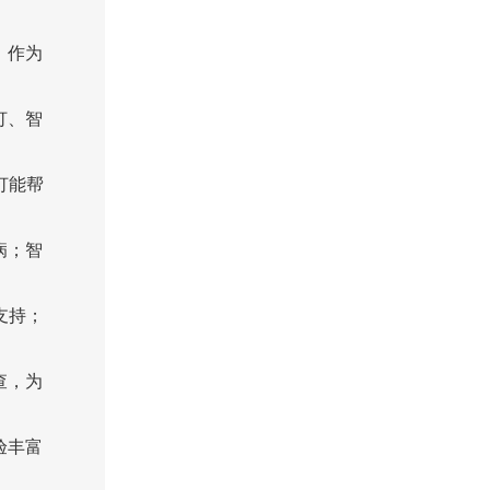
，作为
灯、智
灯能帮
病；智
支持；
查，为
验丰富