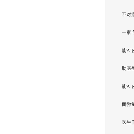
不对
一家
能A
助医
能A
而微
医生