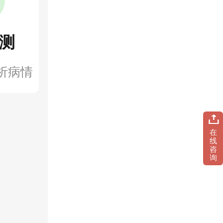
测
析病情
在
线
咨
询