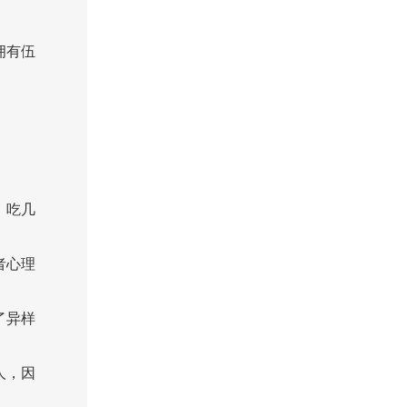
拥有伍
，吃几
者心理
了异样
人，因