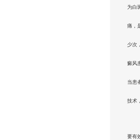
为白
痛，
少次
癜风
当患
技术
要有