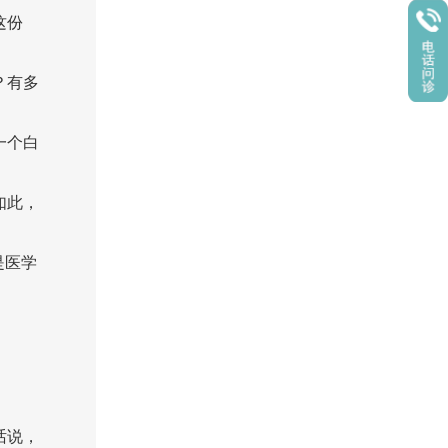
这份
？有多
一个白
如此，
是医学
话说，