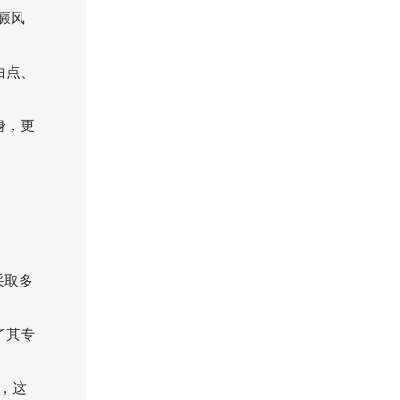
癜风
白点、
身，更
采取多
了其专
备，这