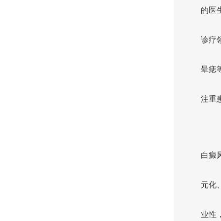
的医
诊疗
晕痣
注重
白癜
元化
业性