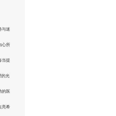
待与迷
内心所
每当提
望的光
助的医
点亮希