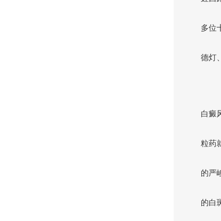
多位
德灯
白癜
粒药
的严
的白