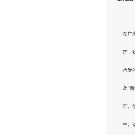
在广
茫。
承受
及“
芒。
生。