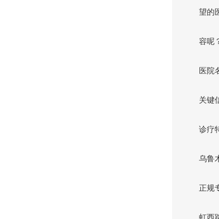
望的
容呢
医院
关键
诊疗
乌鲁
正规
虹西路