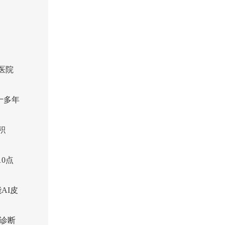
医院
十多年
积
0点
AI皮
诊断