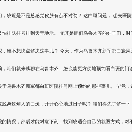
们，较近是不是总感觉皮肤有点不对劲？ 这白斑问题， 想去医院
又怕排队挂号排到天荒地老。 尤其是咱们乌鲁木齐的娃子们，时
呢，谁不想快点解决这事儿？ 今天，作为乌鲁木齐新军都白癜风
编，咱们就来聊聊在乌鲁木齐，怎么能更方便地预约看白斑的门
关于乌鲁木齐新军都白斑医院挂号网上预约的那些事儿。 毕竟，
点脱离这烦人的白斑，开开心心地过日子呢？ 咱们得先了解一下
院的情况，然后才能对症下药，找到较适合自己的就医方式，对