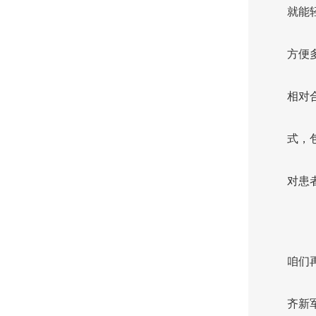
就能
方便
相对
式，
对患
咱们
齐新