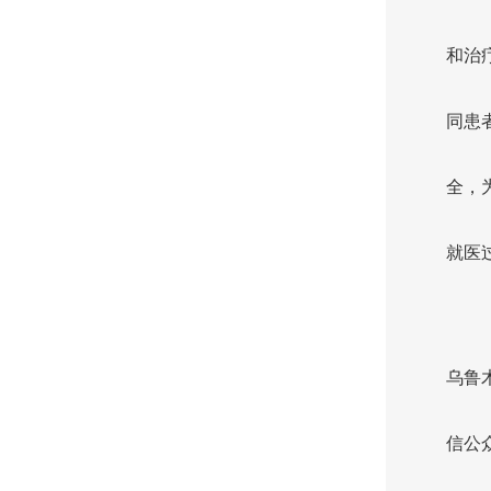
和治
同患
全，
就医
乌鲁
信公