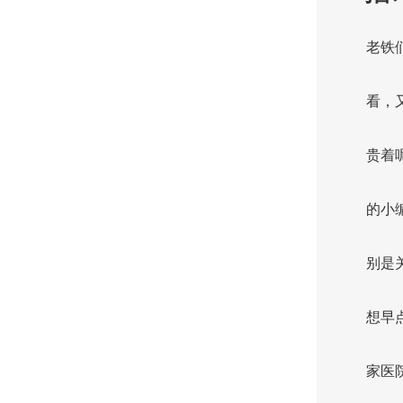
老铁
看，
贵着
的小
别是
想早
家医