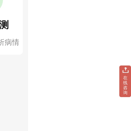
测
析病情
在
线
咨
询