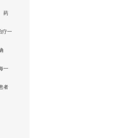
 药
治疗一
确
每一
患者