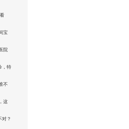
看
间宝
医院
诊，特
谁不
，这
不对？