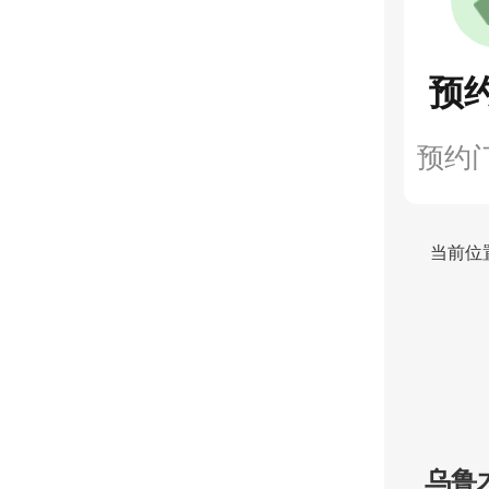
预
预约
当前位
乌鲁