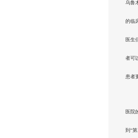
乌鲁
的临
医生
者可
患者
医院的
到“