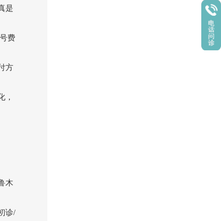
真是
号费
付方
化，
鲁木
诊/