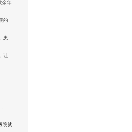
数余年
院的
，患
，让
车，
医院就