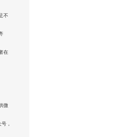
足不
齐
者在
供微
众号，