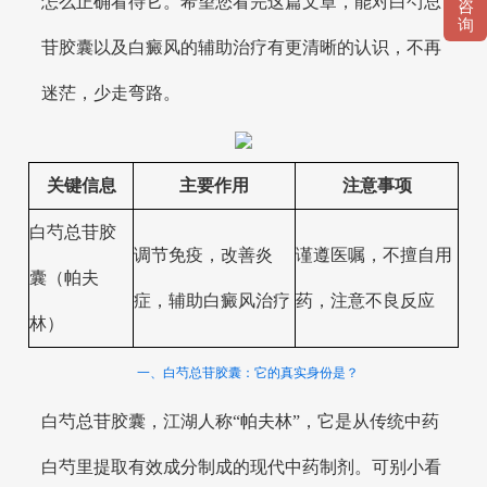
怎么正确看待它。希望您看完这篇文章，能对白芍总
咨
询
苷胶囊以及白癜风的辅助治疗有更清晰的认识，不再
迷茫，少走弯路。
关键信息
主要作用
注意事项
白芍总苷胶
调节免疫，改善炎
谨遵医嘱，不擅自用
囊（帕夫
症，辅助白癜风治疗
药，注意不良反应
林）
一、白芍总苷胶囊：它的真实身份是？
白芍总苷胶囊，江湖人称“帕夫林”，它是从传统中药
白芍里提取有效成分制成的现代中药制剂。可别小看