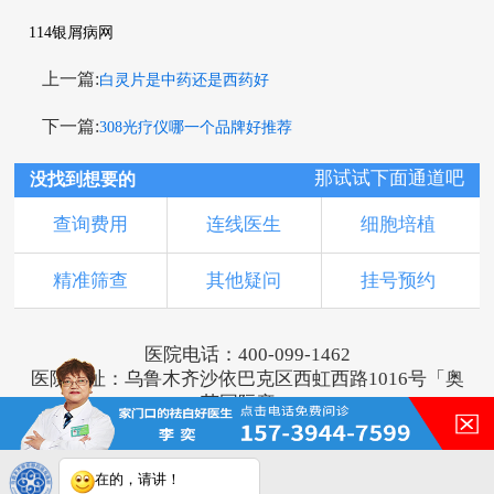
114银屑病网
上一篇:
白灵片是中药还是西药好
下一篇:
308光疗仪哪一个品牌好推荐
那试试下面通道吧
没找到想要的
查询费用
连线医生
细胞培植
精准筛查
其他疑问
挂号预约
医院电话：400-099-1462
医院地址：乌鲁木齐沙依巴克区西虹西路1016号「奥
莱国际旁」
版权所有：乌鲁木齐新军都皮肤病医院
新ICP备16001749号-3
注：本网站信息仅供参考，不能作为诊断及医疗依
在的，请讲！