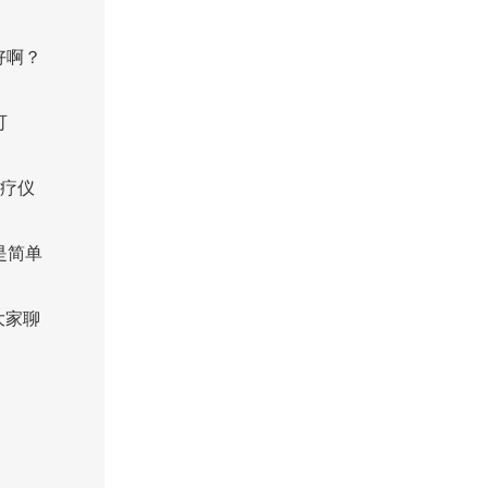
好啊？
可
光疗仪
是简单
大家聊