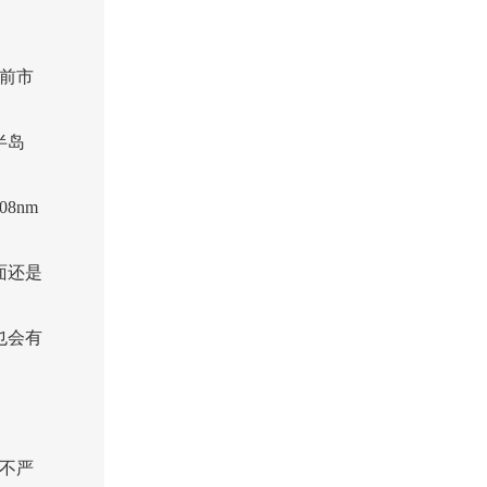
目前市
半岛
8nm
面还是
也会有
不严