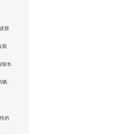
皮肤
在面
程较长
防晒、
性的