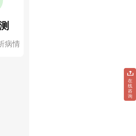
测
析病情
在
线
咨
询