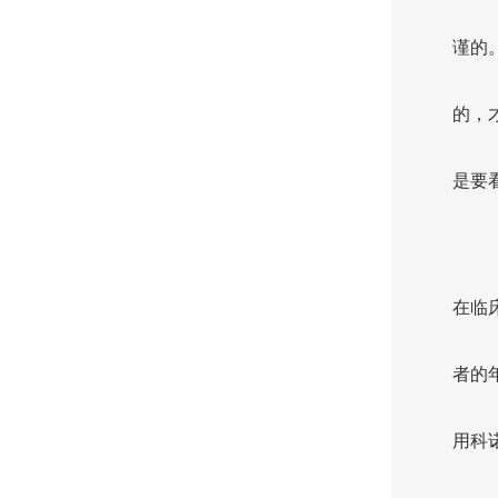
谨的
的，
是要
在临
者的
用科