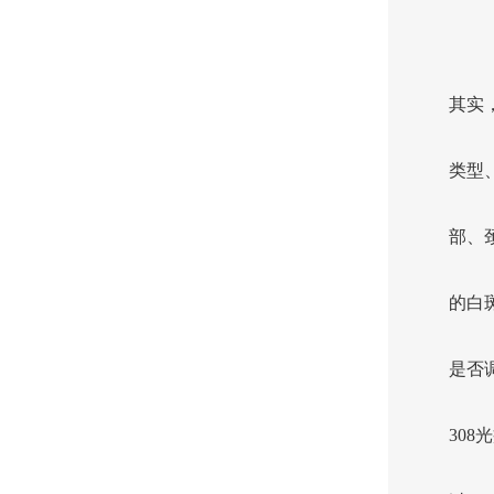
其实
类型
部、
的白
是否
30