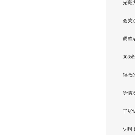
光斑
会关
调整
30
轻微
等情
了尽
失啊