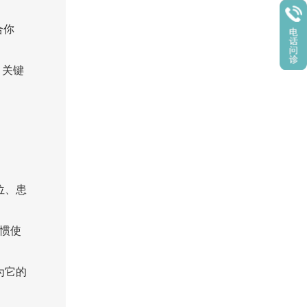
合你
，关键
位、患
惯使
为它的