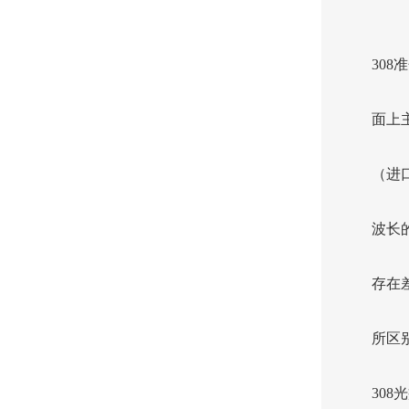
30
面上
（进
波长
存在
所区
30