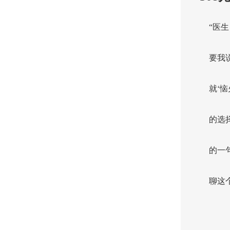
“医
要我
就‘
的选
的一
聊这