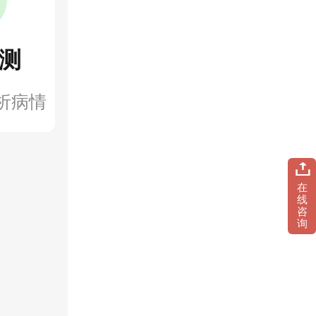
测
析病情
在
线
咨
询