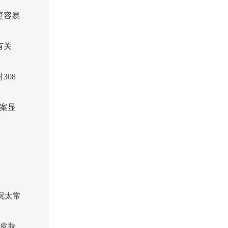
更容易
有关
08
案显
况太常
皮肤