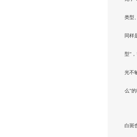
类型
同样
型”
光不
么”
白斑