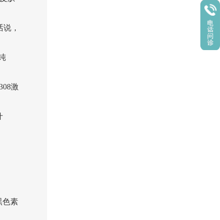
话说，
钝
08激
什
黑色素