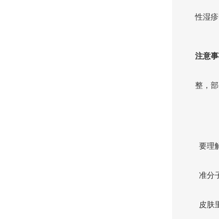
性湿疹
注意事
整，部
要理
准分
皮肤