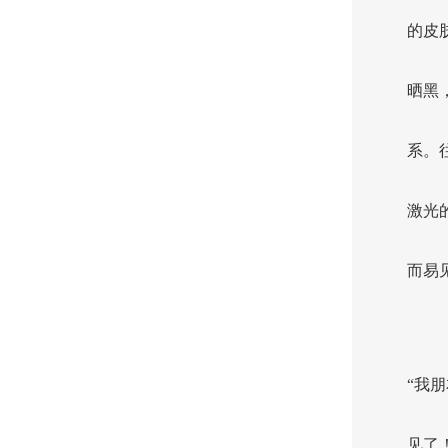
的皮
晒黑
系。
激光
而易
“我
见了