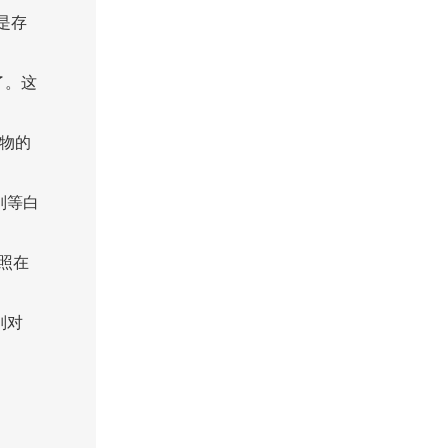
是存
了。这
物的
别等白
照在
别对