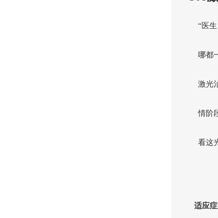
“医
哪都
激光
情阶
看这
适应症