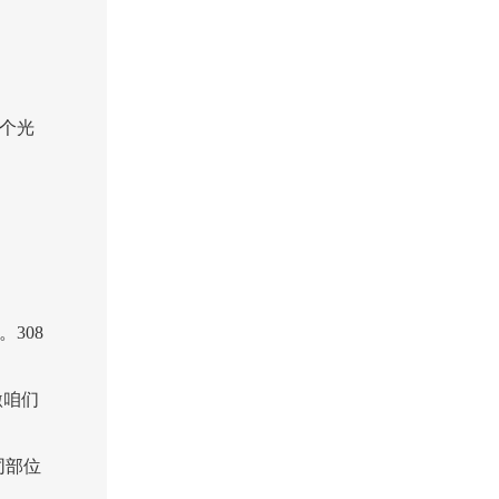
个光
308
激咱们
同部位