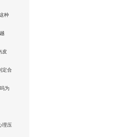
这种
越
伤皮
制定合
吗为
心理压