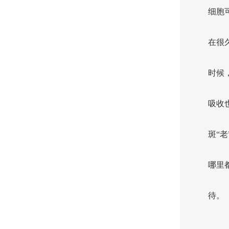
细胞
在很
时候
吸收
斑“
哪里
待。