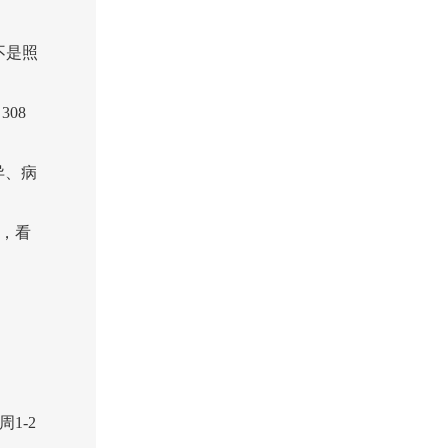
不是照
08
异、病
，看
1-2