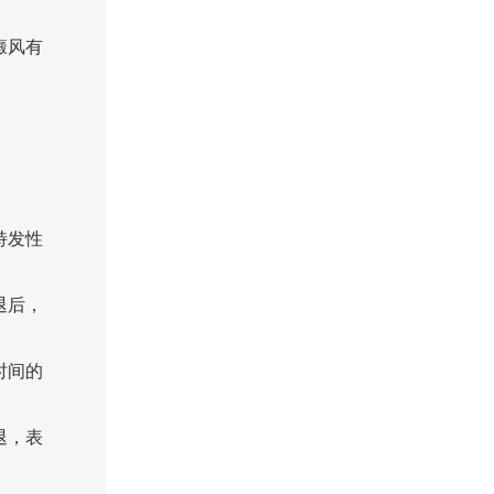
癜风有
特发性
退后，
时间的
退，表