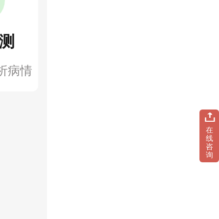
测
析病情
在
线
咨
询