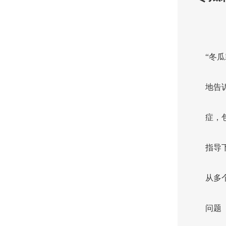
“冬
地告
症，
指导
从多
问题