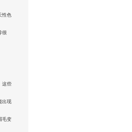
天性色
异很
。这些
能出现
眉毛变