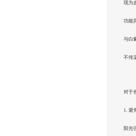
现为
功能
与白
不传
对于
1.
阳光