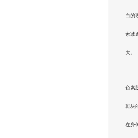
白的
素减
大。
色素
斑块
在身