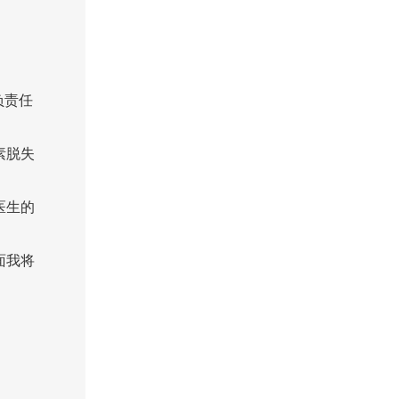
负责任
素脱失
医生的
面我将
。