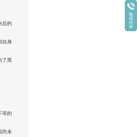
伤后的
和自身
伤了黑
不等的
因尚未