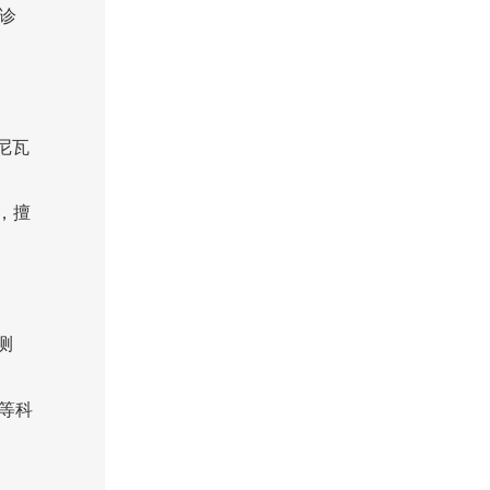
的诊
尼瓦
，擅
测
查等科