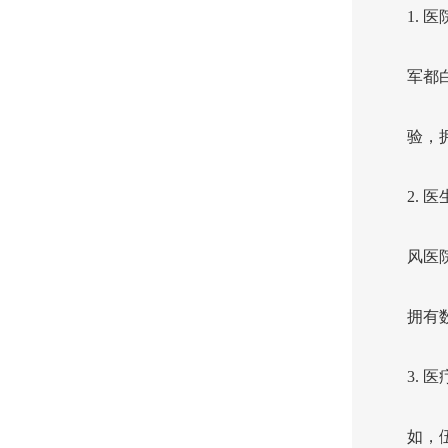
1.
军都
验，
2.
风医
拥有
3.
如，伍