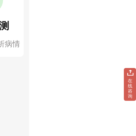
测
析病情
在
线
咨
询