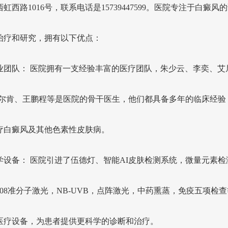
虹西路1016号，联系电话是15739447599。医院专注于白癜风
治疗和研究，拥有以下优点：
 专业团队： 医院拥有一支经验丰富的医疗团队，朱少云、李奕、艾
艾尔肯、王鹏程等是医院的骨干医生，他们都具备多年的临床经验
疗白癜风及其他色素性皮肤病。
 科学设备： 医院引进了伍德灯、智能AI皮肤检测系统，微量元素检
308准分子激光，NB-UVB，点阵激光，中药熏蒸，免疫五项检
医疗设备，为患者提供更科学的诊断和治疗。