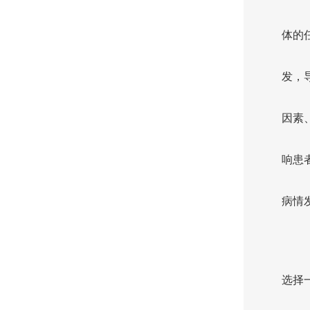
体的
发，
因素
响患
病情
选择