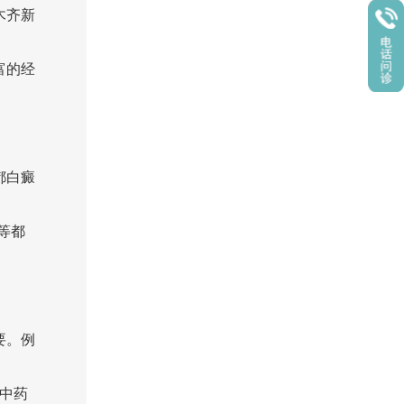
木齐新
富的经
都白癜
等都
要。例
,中药