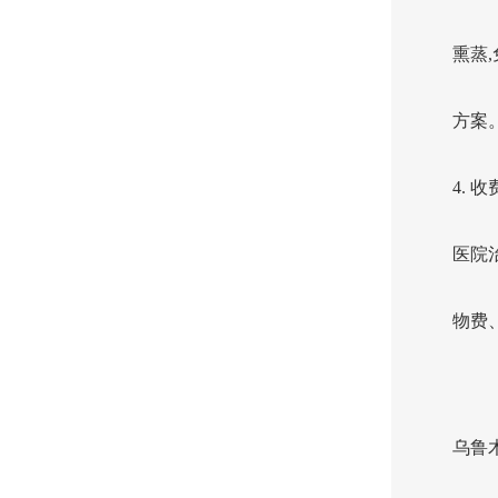
熏蒸
方案
4.
医院
物费
乌鲁