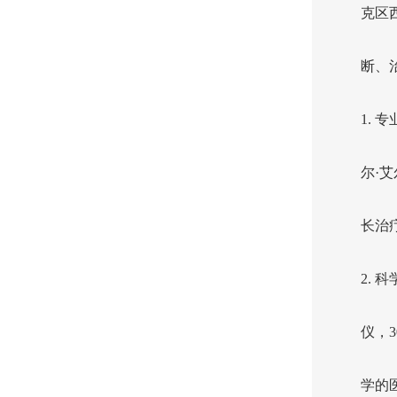
克区西
断、
1.
尔·
长治
2.
仪，
学的