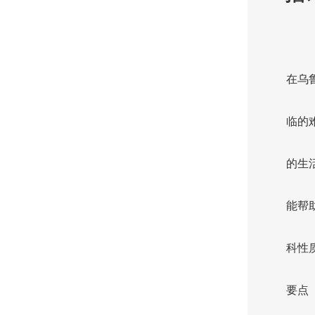
在乌
临的
的生
能帮
科性
要点