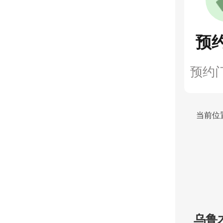
预
预约
当前位
乌鲁