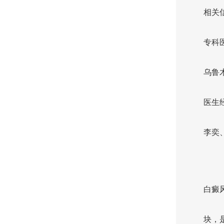
相关
专科
乌鲁
医生
李奕
白癜
块，