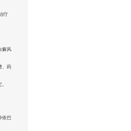
治疗
白癜风
费、药
定。
沙依巴