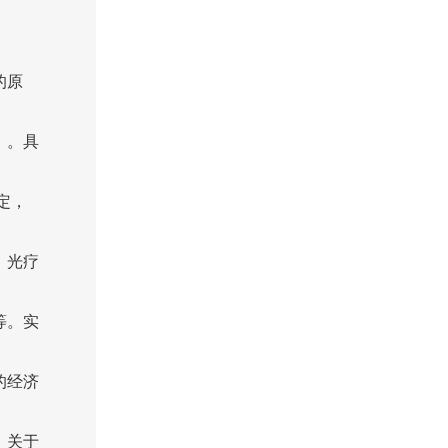
的原
）。具
定，
；光疗
等。实
的经济
。关于