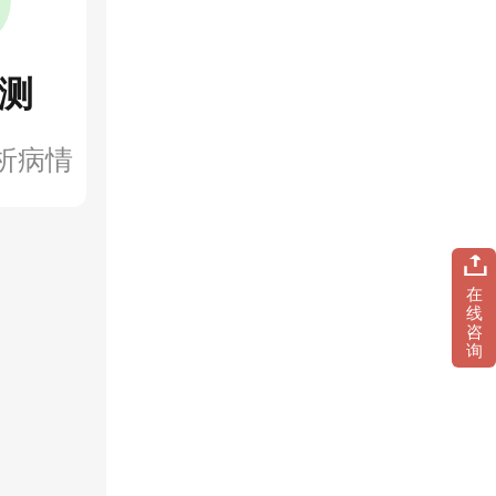
测
析病情
在
线
咨
询