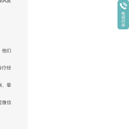
癫风皮
，他们
诊疗经
病、晕
过微信