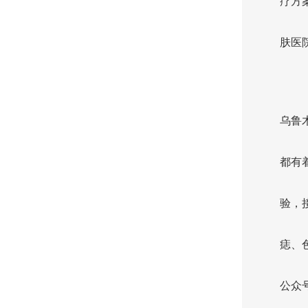
疗方
肤医
乌鲁
都有
验，
痣、
公众