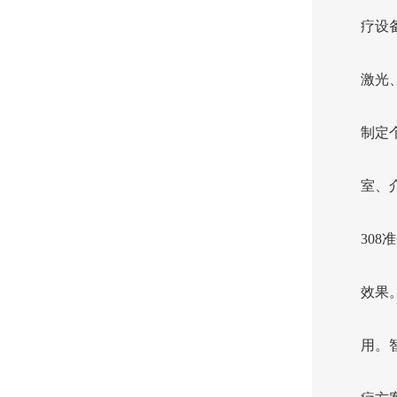
疗设
激光
制定
室、
30
效果
用。