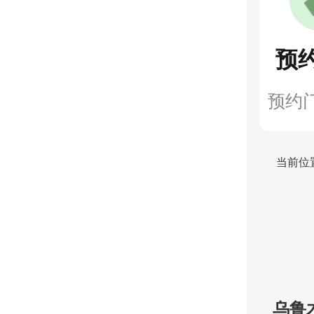
预
预约
当前位
乌鲁