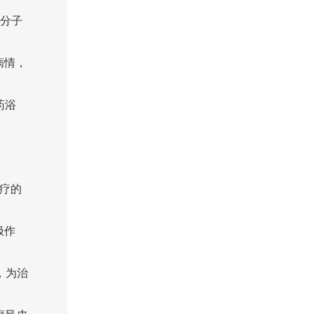
准分子
病情，
药浴
疗的
极作
，为治