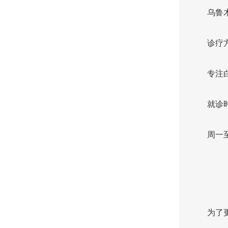
乌鲁
诊疗
专注
就诊
周一至
为了