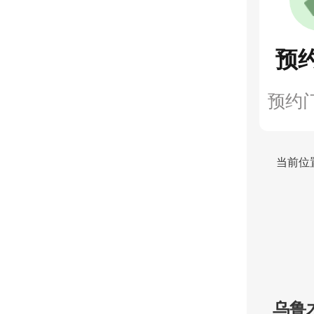
预
预约
当前位
乌鲁