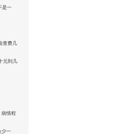
不是一
检查费几
十元到几
。病情程
会少一