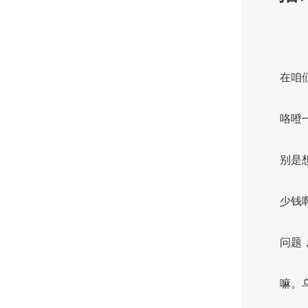
在咱
咯噔
别是
少钱
问题
嘛。