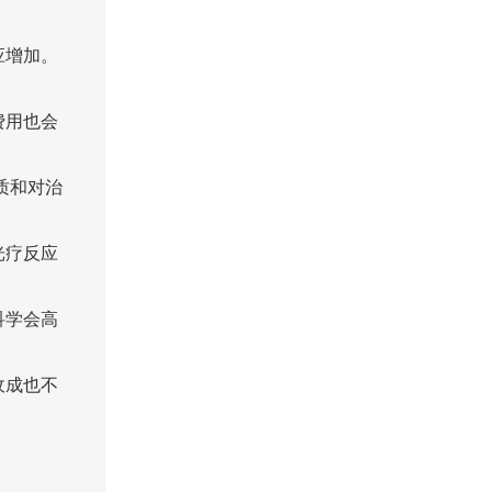
应增加。
费用也会
质和对治
光疗反应
科学会高
收成也不