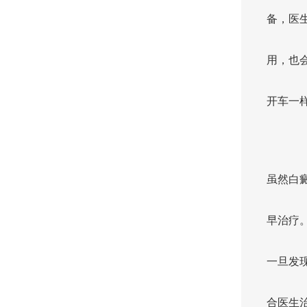
备，医
用，也
开车一
虽然白
早治疗
一旦发
合医生