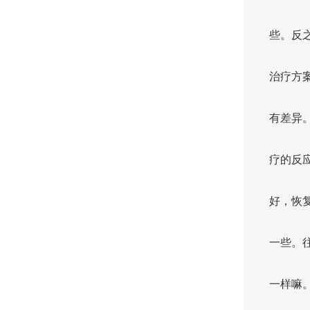
些。反
治疗方
有差异
疗的反
好，恢
一些。
一样嘛