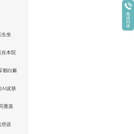
医生坐
直在本院
军都白癜
AI皮肤
中药熏蒸
这些设