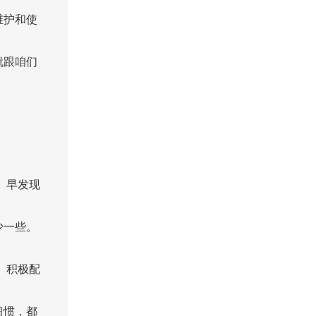
维护和使
就跟咱们
 早发现
少一些。
 积极配
习惯，都