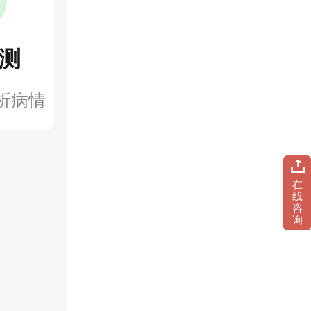
测
析病情
在
线
咨
询