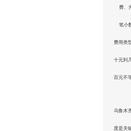
费、
笔小
费用类
十元到
百元不
乌鲁木
度是关