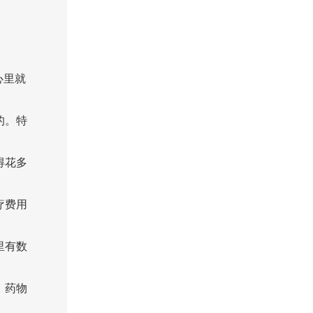
心里就
的。特
得花多
疗费用
里有数
、药物