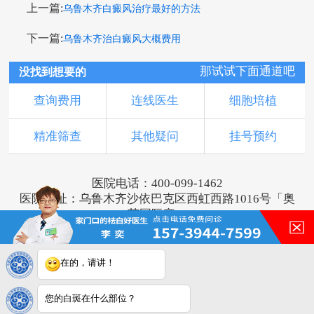
上一篇:
乌鲁木齐白癜风治疗最好的方法
下一篇:
乌鲁木齐治白癜风大概费用
那试试下面通道吧
没找到想要的
查询费用
连线医生
细胞培植
精准筛查
其他疑问
挂号预约
医院电话：400-099-1462
医院地址：乌鲁木齐沙依巴克区西虹西路1016号「奥
莱国际旁」
版权所有：乌鲁木齐新军都皮肤病医院
新ICP备16001749号-3
注：本网站信息仅供参考，不能作为诊断及医疗依
在的，请讲！
据，服用药物或进行治疗时请遵医嘱。如有转载或引
用文章涉及版权问题，请与我们联系。
您的白斑在什么部位？