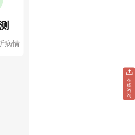
测
析病情
在
线
咨
询