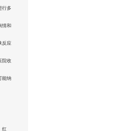
进行多
病情和
肤反应
医院收
可能纳
、红