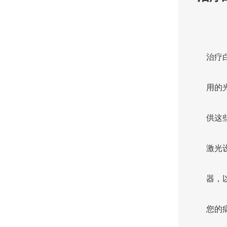
治疗
用的
供这
激光
器，
您的