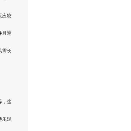
反应较
并且遵
风需长
等，这
持乐观