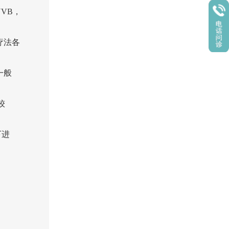
UVB，
疗法各
一般
较
下进