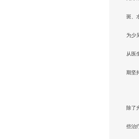
斑、
为少
从医
期坚
除了
些治