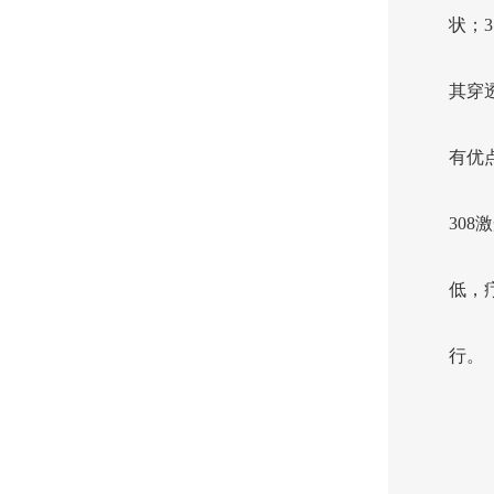
状；3
其穿
有优
30
低，
行。