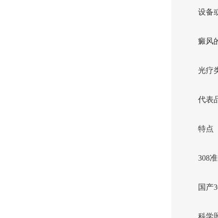
设备
癜风
光疗
代表
特点
308
国产3
科学