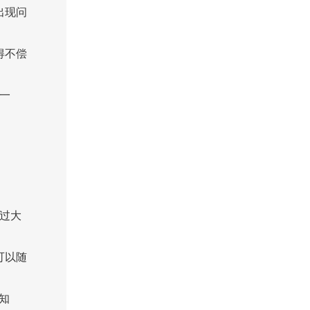
出现问
得不偿
一
过大
可以随
知