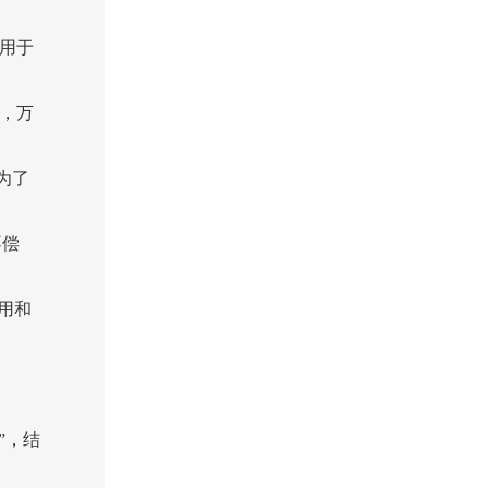
用于
，万
为了
不偿
用和
”，结