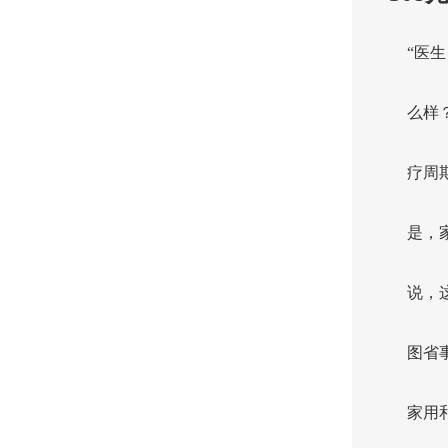
“医
么样
疗周
是，
说，
图省
家用