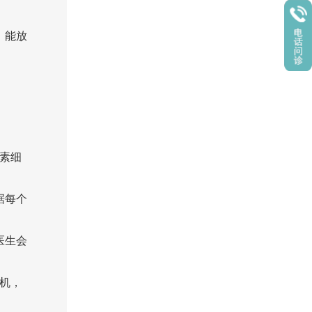
，能放
素细
据每个
医生会
机，