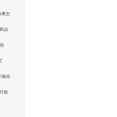
效果怎
风治
但
了
不能光
疗机