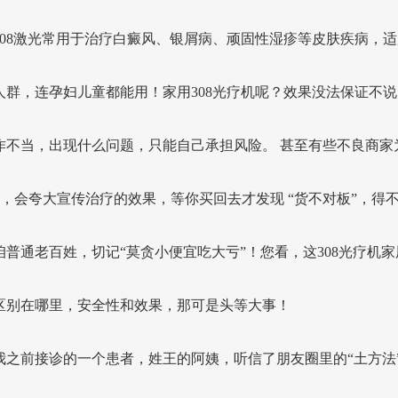
308激光常用于治疗白癜风、银屑病、顽固性湿疹等皮肤疾病，适
人群，连孕妇儿童都能用！家用308光疗机呢？效果没法保证不说
作不当，出现什么问题，只能自己承担风险。 甚至有些不良商家
omo，会夸大宣传治疗的效果，等你买回去才发现 “货不对板”，得
咱普通老百姓，切记“莫贪小便宜吃大亏”！您看，这308光疗机家
区别在哪里，安全性和效果，那可是头等大事！
我之前接诊的一个患者，姓王的阿姨，听信了朋友圈里的“土方法