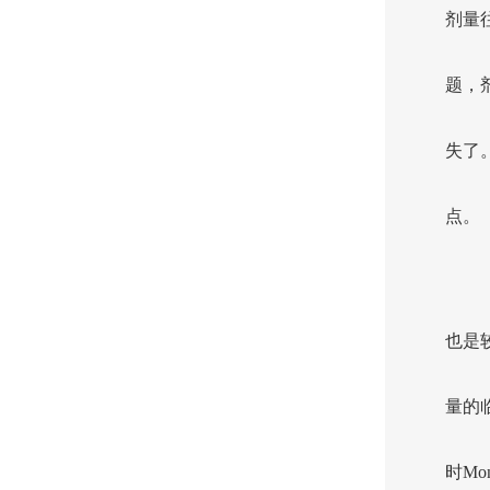
剂量
题，
失了
点。
也是
量的
时Mo