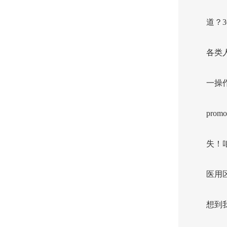
道？
各类
一操
pr
失！
医用
想到