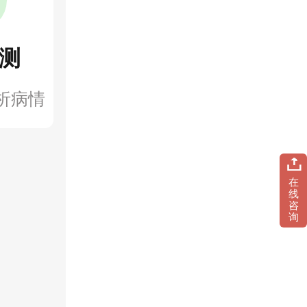
测
析病情
在
线
咨
询