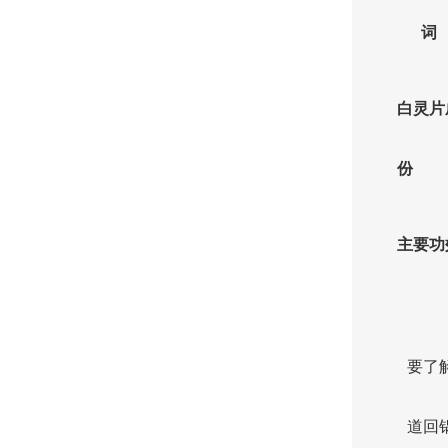
词
白灵片
份
主要功
要了
道回