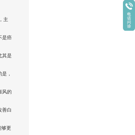
，主
不是癌
尤其是
的是，
癜风的
改善白
能够更