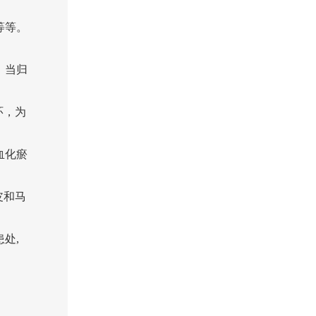
等等。
，当归
环，为
血化瘀
皮和马
处,