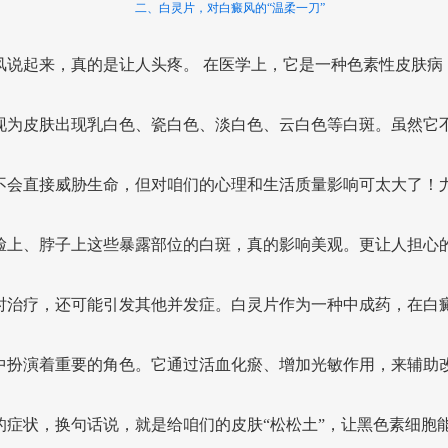
二、白灵片，对白癜风的“温柔一刀”
风说起来，真的是让人头疼。 在医学上，它是一种色素性皮肤病
现为皮肤出现乳白色、瓷白色、淡白色、云白色等白斑。虽然它
不会直接威胁生命，但对咱们的心理和生活质量影响可太大了！
脸上、脖子上这些暴露部位的白斑，真的影响美观。更让人担心
时治疗，还可能引发其他并发症。白灵片作为一种中成药，在白
中扮演着重要的角色。它通过活血化瘀、增加光敏作用，来辅助
的症状，换句话说，就是给咱们的皮肤“松松土”，让黑色素细胞