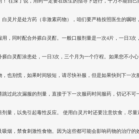
药！ 往深了说，用药一定要在医生的指导下进行，千万不能自己
。白灵片是处方药（非激素药物），咱们要严格按照医生的嘱咐
服用，同时配合外搽白灵酊。一般口服剂量是一次4片，一日3次
外搽白灵酊涂患处，一日3次，三个月为一个疗程。如果您不小心
物，也别慌，如果时间较短，请尽快补服，但是如果快到下一次
请跳过此次漏服的剂量，直接于下一次服药时间服药，切记不可
倍剂量，以免引起毒性反应。 使用白灵片时还要注意饮食，尽量
及吸烟，禁食刺激性食物。因为这些都可能会影响药物的治疗的