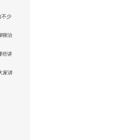
信不少
聊聊治
哪些讲
大家讲