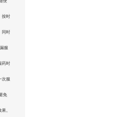
随便
，按时
，同时
漏服
服药时
一次服
避免
效果。