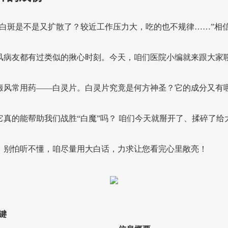
这白斑是不是又扩散了？较近工作压力大，吃的也不规律……”相
风病友都有过类似的揪心时刻。今天，咱们医院小编就来跟大家
癜风常用药——白灵片。白灵片究竟是何方神圣？它的成分又有
它真的能帮助我们战胜“白魔”吗？ 咱们今天就掰开了、揉碎了给
，别怕听不懂，咱尽量用大白话，力求让您看完心里敞亮！
键