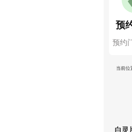
预
预约
当前位
白灵