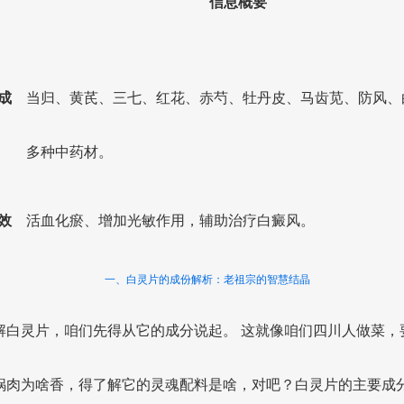
信息概要
成
当归、黄芪、三七、红花、赤芍、牡丹皮、马齿苋、防风、
多种中药材。
效
活血化瘀、增加光敏作用，辅助治疗白癜风。
一、白灵片的成份解析：老祖宗的智慧结晶
解白灵片，咱们先得从它的成分说起。 这就像咱们四川人做菜，
锅肉为啥香，得了解它的灵魂配料是啥，对吧？白灵片的主要成