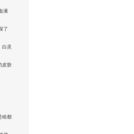
血液
深了
，白灵
的皮肤
是啥都