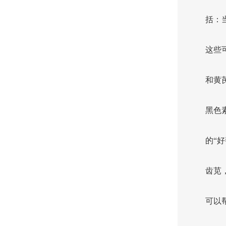
括：
这些
和黄
黑色
的“
齿苋
可以