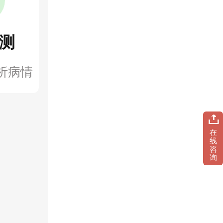
测
析病情
在
线
咨
询