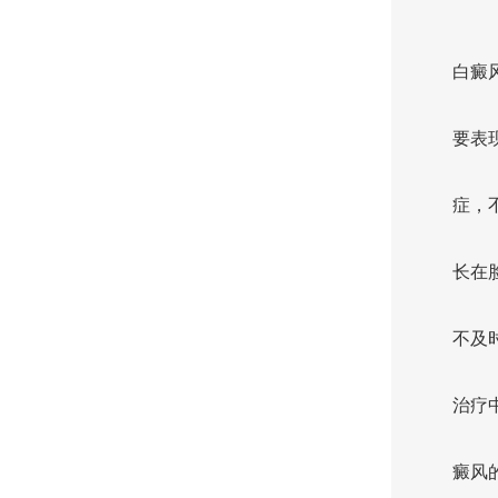
白癜
要表
症，
长在
不及
治疗
癜风