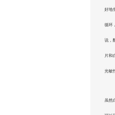
好地
循环
说，
片和
光敏
虽然