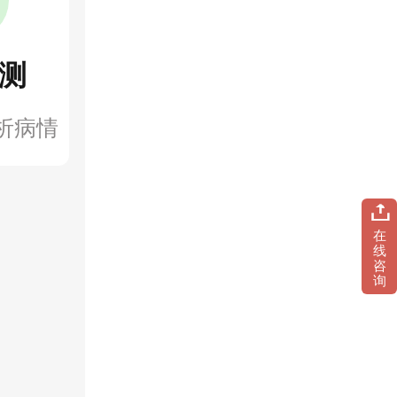
测
析病情
在
线
咨
询