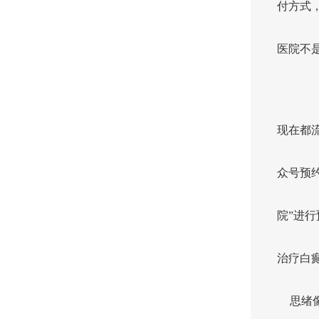
付方式
医院不
现在都
众号预
院”进
治疗白
思绪