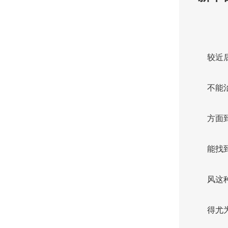
较近
不能
方面
能找
风这
得尤