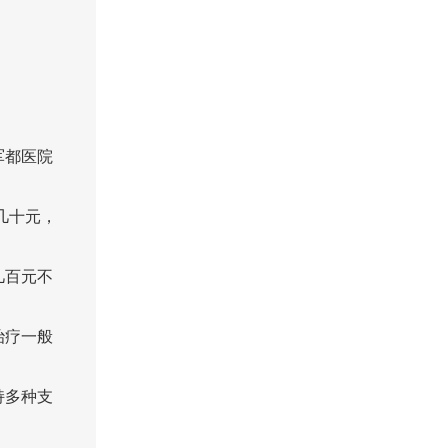
军都医院
几十元，
几百元不
治疗一般
持多种支