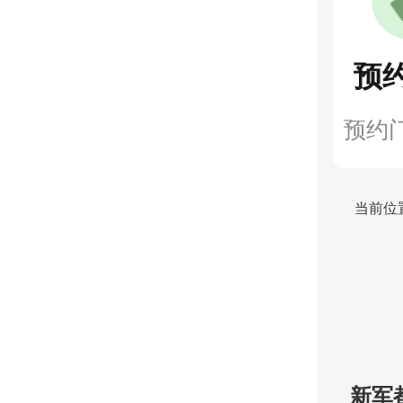
预
预约
当前位
新军