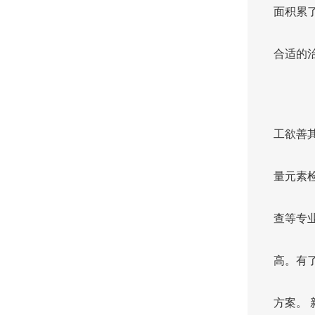
面积累
合适的
工欲善
量元素检
查等专
高。有
方案。