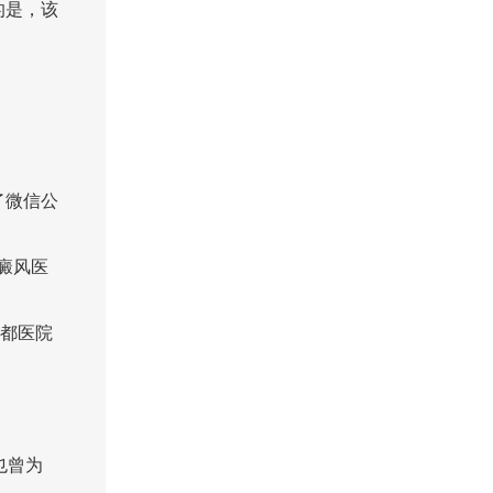
的是，该
了微信公
癜风医
军都医院
也曾为