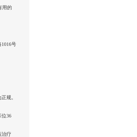
有用的
016号
为正规。
位36
蒸治疗