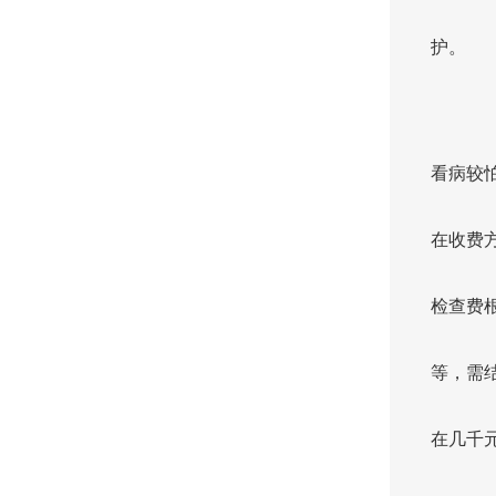
护。
看病较
在收费
检查费
等，需
在几千