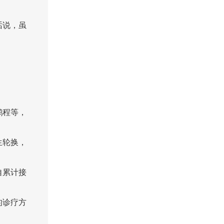
话说，虽
。
鹏程等，
生轮换，
自累计接
的诊疗方