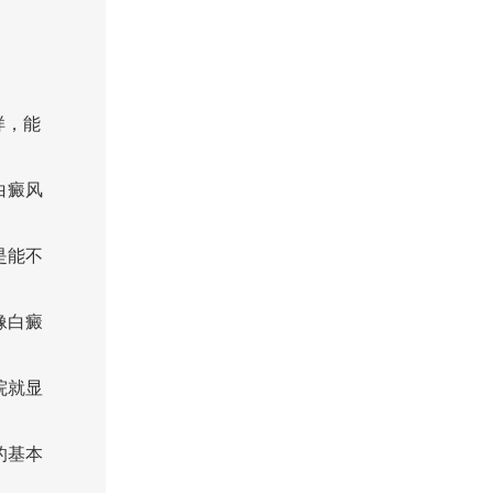
样，能
白癜风
是能不
像白癜
院就显
的基本